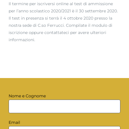
Il termine per iscriversi online al test di ammissione
per l’anno scolastico 2020/2021 è il 30 settembre 2020.
Il test in presenza si terrà il 4 ottobre 2020 presso la
nostra sede di C.so Ferrucci. Compilate il modulo di
iscrizione oppure contattateci per avere ulteriori
informazioni.
Nome e Cognome
Email