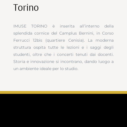
Torino
IMUSE TORINO è inserita all’interno della
splendida cornice del Camplus Bernini, in Corso
Ferrucci 12bis (quartiere Cenisia). La moderna
struttura ospita tutte le lezioni e i saggi degli
studenti, oltre che i concerti tenuti dai docenti.
Storia e innovazione si incontrano, dando luogo a
un ambiente ideale per lo studio.